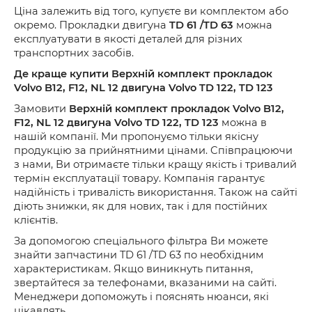
Ціна залежить від того, купуєте ви комплектом або
окремо. Прокладки двигуна
TD 61 /TD 63
можна
експлуатувати в якості деталей для різних
транспортних засобів.
Де краще купити Верхній комплект прокладок
Volvo B12, F12, NL 12 двигуна Volvo TD 122, TD 123
Замовити
Верхній комплект прокладок Volvo B12,
F12, NL 12 двигуна Volvo TD 122, TD 123
можна в
нашій компанії. Ми пропонуємо тільки якісну
продукцію за прийнятними цінами. Співпрацюючи
з нами, Ви отримаєте тільки кращу якість і тривалий
термін експлуатації товару. Компанія гарантує
надійність і тривалість використання. Також на сайті
діють знижки, як для нових, так і для постійних
клієнтів.
За допомогою спеціального фільтра Ви можете
знайти запчастини TD 61 /TD 63
по необхідним
характеристикам. Якщо виникнуть питання,
звертайтеся за телефонами, вказаними на сайті.
Менеджери допоможуть і пояснять
нюанси
,
які
цікавлять.