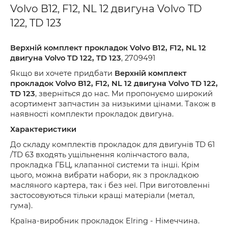
Volvo B12, F12, NL 12 двигуна Volvo TD
122, TD 123
Верхній комплект прокладок Volvo B12, F12, NL 12
двигуна Volvo TD 122, TD 123
, 2709491
Якщо
ви
хочете
придбати
Верхній комплект
прокладок Volvo B12, F12, NL 12 двигуна Volvo TD 122,
TD 123
,
зверніться
до
нас
.
Ми пропонуємо широкий
асортимент запчастин за низькими цінами. Також в
наявності комплекти прокладок двигуна.
Характеристики
До складу комплектів прокладок для двигунів TD 61
/TD 63
входять ущільнення колінчастого вала,
прокладка ГБЦ, клапанної системи та інші. Крім
цього, можна вибрати набори, як з прокладкою
масляного картера, так і без неї. При виготовленні
застосовуються тільки кращі матеріали (метал,
гума).
Країна-виробник прокладок Elring
- Німеччина.