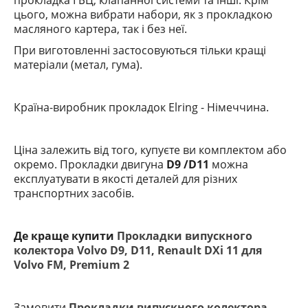
прокладка ГБЦ, клапанної системи та інші. Крім
цього, можна вибрати набори, як з прокладкою
масляного картера, так і без неї.
При виготовленні застосовуються тільки кращі
матеріали (метал, гума).
Країна-виробник прокладок Elring
- Німеччина.
Ціна залежить від того, купуєте ви комплектом або
окремо. Прокладки двигуна
D9 /D11
можна
експлуатувати в якості деталей для різних
транспортних засобів.
Де краще купити
Прокладки випускного
колектора Volvo D9, D11, Renault DXi 11 для
Volvo FM, Premium 2
Замовити
Прокладки випускного колектора