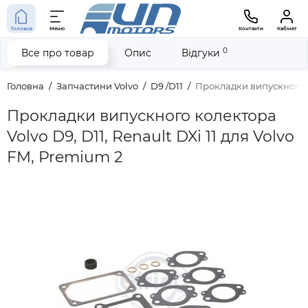
Головна
Меню
Контакти
Кабінет
0
Все про товар
Опис
Відгуки
Головна
Запчастини Volvo
D9 /D11
Прокладки випускного ко
Прокладки випускного колектора
Volvo D9, D11, Renault DXi 11 для Volvo
FM, Premium 2