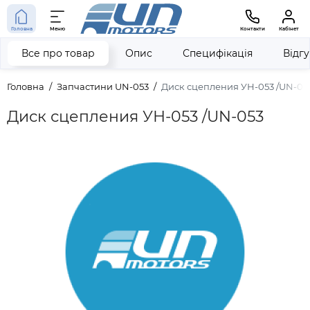
Головна
Меню
Контакти
Кабінет
Все про товар
Опис
Специфікація
Відг
Головна
Запчастини UN-053
Диск сцепления УН-053 /UN-05
Диск сцепления УН-053 /UN-053