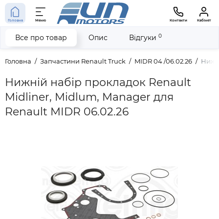
Головна
Меню
Контакти
Кабінет
0
Все про товар
Опис
Відгуки
Головна
Запчастини Renault Truck
MIDR 04 /06.02.26
Нижні
Нижній набір прокладок Renault
Midliner, Midlum, Manager для
Renault MIDR 06.02.26