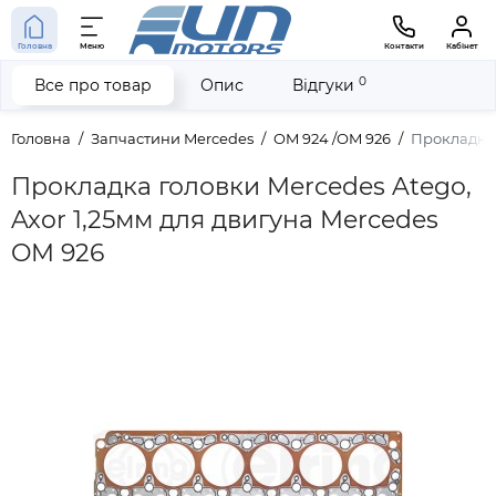
Головна
Меню
Контакти
Кабінет
0
Все про товар
Опис
Відгуки
Головна
Запчастини Mercedes
OM 924 /OM 926
Прокладка 
Прокладка головки Mercedes Atego,
Axor 1,25мм для двигуна Mercedes
OM 926