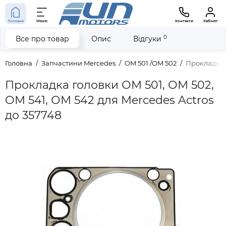
Головна
Меню
Контакти
Кабінет
0
Все про товар
Опис
Відгуки
Головна
Запчастини Mercedes
OM 501 /OM 502
Прокладка г
Прокладка головки ОМ 501, ОМ 502,
ОМ 541, ОМ 542 для Mercedes Actros
до 357748