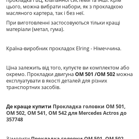
прокладка ГБЦ, клапанної системи та інші. Крім
цього, можна вибрати набори, як з прокладкою
масляного картера, так і без неї.
При виготовленні застосовуються тільки кращі
матеріали (метал, гума).
Країна-виробник прокладок Elring
- Німеччина.
Ціна залежить від того, купуєте ви комплектом або
окремо. Прокладки двигуна
OM 501 /OM 502
можна
експлуатувати в якості деталей для різних
транспортних засобів.
Де краще купити
Прокладка головки ОМ 501,
ОМ 502, ОМ 541, ОМ 542 для Mercedes Actros до
357748
Замовити
Прокладка головки ОМ 501, ОМ 502,