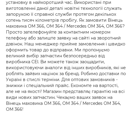
установку в найкоротший час. Використані при
виготовленні даної деталі новітні технології служать
запорукою її справної служби протягом декількох
сотень тисяч кілометрів пробігу. Як замовити Вінець
маховика ОМ 366, ОМ 364 / Mercedes OM 364, OM 366?
Просто зателефонуйте за контактним номером
телефону або залиште заявку на сайті на зворотний
дзвінок. Наш менеджер прийме замовлення і швидко
оформить товар до відправки. Ми пропонуємо
великий вибір запчастин безпосередньо від
виробника CEI. Ви можете також заощадити,
використовуючи аналоги від інших виробників, які не
роблять зайвих націнок за бренд. Робимо доставки по
Україні в стислі терміни. Для оптових замовників -
знижки і спеціальний прайс. Економте на вартості,
але не на якості! Магазин представляє гарантію на всі
види нових запчастин. Чекаємо ваших заявок на
Вінець маховика ОМ 366, ОМ 364 / Mercedes OM 364,
OM 366!