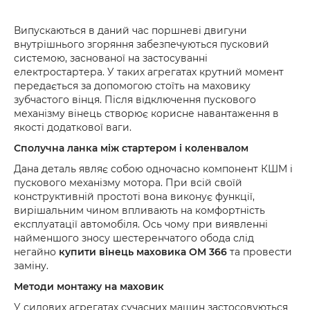
Випускаються в даний час поршневі двигуни
внутрішнього згоряння забезпечуються пусковий
системою, заснованої на застосуванні
електростартера. У таких агрегатах крутний момент
передається за допомогою стоїть на маховику
зубчастого вінця. Після відключення пускового
механізму вінець створює корисне навантаження в
якості додаткової ваги.
Сполучна ланка між стартером і коленвалом
Дана деталь являє собою одночасно компонент КШМ і
пускового механізму мотора. При всій своїй
конструктивній простоті вона виконує функції,
вирішальним чином впливають на комфортність
експлуатації автомобіля. Ось чому при виявленні
найменшого зносу шестеренчатого обода слід
негайно
купити вінець маховика ОМ 366
та провести
заміну.
Методи монтажу на маховик
У силових агрегатах сучасних машин застосовуються