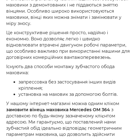
маховики з демонтованих і не піддаються зняттю
вінцями. Особливо широко використовуються
маховики, вінці яких можна знімати і замінювати у
міру зносу.
Це конструктивне рішення просто, надійно і
економно. Воно дозволяє легко і швидко
відновлювати втрачені двигуном робочі параметри,
що особливо важливо при використанні машини для
договірних комерційних вантажоперевезень.
Існують два способи монтажу зубчастого обода
маховика:
запрессовка без застосування інших видів
кріплення;
установка на маховик за допомогою болтів.
У нашому інтернет-магазині можна одним кліком
замовити вінець маховика Mercedes OM 364
з
доставкою по будь-якому зазначеному клієнтом
адресою. Ми гарантуємо, що поставлений нами
зубчастий обід ідеально відповідає геометричним
параметрам маховика, що дозволить здійснити