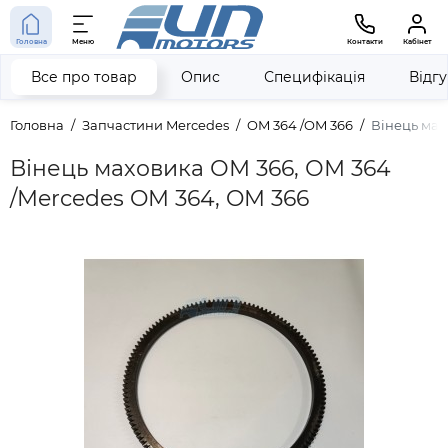
Головна
Меню
Контакти
Кабінет
Все про товар
Опис
Специфікація
Відг
Головна
Запчастини Mercedes
OM 364 /OM 366
Вінець мах
Вінець маховика ОМ 366, ОМ 364
/Mercedes OM 364, OM 366