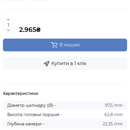
2.965₴
В кошик
Купити в 1 клік
Характеристики
Діаметр циліндру (Ø) -
97,5 mm
Висота головки поршня -
62,8 mm
Глубина камери -
22,35 mm