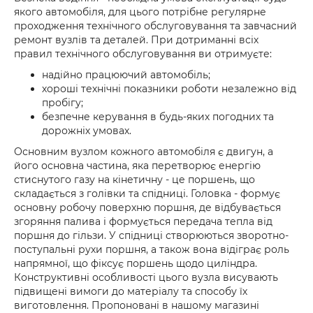
якого автомобіля, для цього потрібне регулярне
проходження технічного обслуговування та завчасний
ремонт вузлів та деталей. При дотриманні всіх
правил технічного обслуговування ви отримуєте:
надійно працюючий автомобіль;
хороші технічні показники роботи незалежно від
пробігу;
безпечне керування в будь-яких погодних та
дорожніх умовах.
Основним вузлом кожного автомобіля є двигун, а
його основна частина, яка перетворює енергію
стиснутого газу на кінетичну - це поршень, що
складається з голівки та спідниці. Головка - формує
основну робочу поверхню поршня, де відбувається
згоряння палива і формується передача тепла від
поршня до гільзи. У спідниці створюються зворотно-
поступальні рухи поршня, а також вона відіграє роль
напрямної, що фіксує поршень щодо циліндра.
Конструктивні особливості цього вузла висувають
підвищені вимоги до матеріалу та способу їх
виготовлення. Пропоновані в нашому магазині