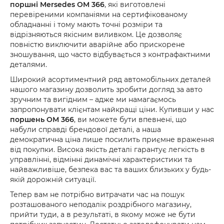
поршні Mersedes OM 366
, які виготовлені
перевіреними компаніями на сертифікованому
обладнанні і тому мають точні розміри та
відрізняються якісним виливком. Це дозволяє
повністю виключити аварійне або прискорене
зношування, що часто відбувається з контрафактними
деталями.
Широкий асортиментний ряд автомобільних деталей
нашого магазину дозволить зробити догляд за авто
зручним та вигідним – адже ми намагаємось
запропонувати клієнтам найкращі ціни. Купивши у нас
поршень ОМ 366
, ви можете бути впевнені, що
набули справді брендової деталі, а наша
демократична ціна лише посилить приємне враження
від покупки. Висока якість деталі гарантує легкість в
управлінні, відмінні динамічні характеристики та
найважливіше, безпека вас та ваших близьких у будь-
якій дорожній ситуації.
Тепер вам не потрібно витрачати час на пошук
розташованого неподалік роздрібного магазину,
прийти туди, а в результаті, в якому може не бути