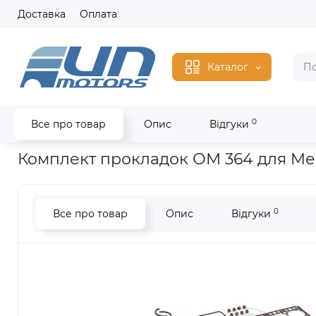
Доставка
Оплата
Каталог
0
Все про товар
Опис
Відгуки
Головна
Запчастини Mercedes
OM 364 /OM 366
Комплект
Комплект прокладок ОМ 364 для Merced
0
Все про товар
Опис
Відгуки