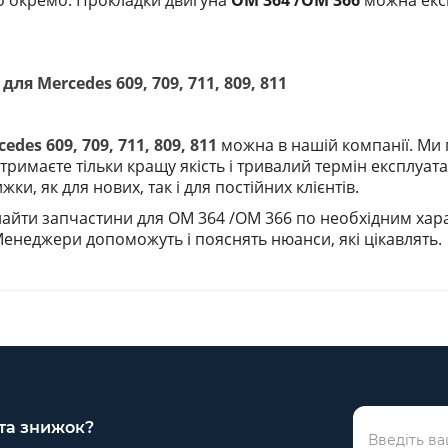
бо окремо. Прокладки двигуна
OM 364 /OM 366
можна експ
я Mercedes 609, 709, 711, 809, 811
es 609, 709, 711, 809, 811
можна в нашій компанії. Ми 
маєте тільки кращу якість і тривалий термін експлуатаці
ки, як для нових, так і для постійних клієнтів.
найти запчастини
для OM 364 /OM 366
по необхідним хар
 Менеджери допоможуть і пояснять
нюанси
,
які
цікавлять.
 та знижок?