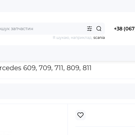
+38 (067
Я шукаю, наприклад,
scania
 прокладок ОМ 364 для Mercedes 609, 709, 711, 809, 811
es 609, 709, 711, 809, 811