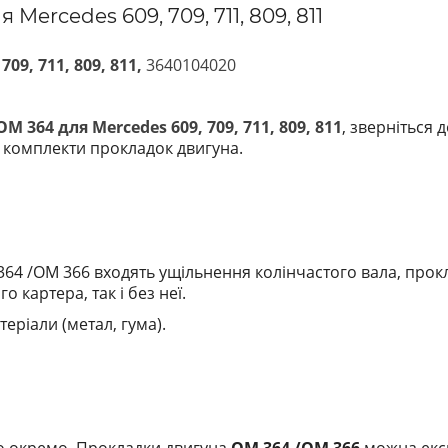
ercedes 609, 709, 711, 809, 811
09, 711, 809, 811,
3640104020
 364 для Mercedes 609, 709, 711, 809, 811
, зверніться
і комплекти прокладок двигуна.
364 /OM 366
входять ущільнення колінчастого вала, прокл
картера, так і без неї.
еріали (метал, гума).