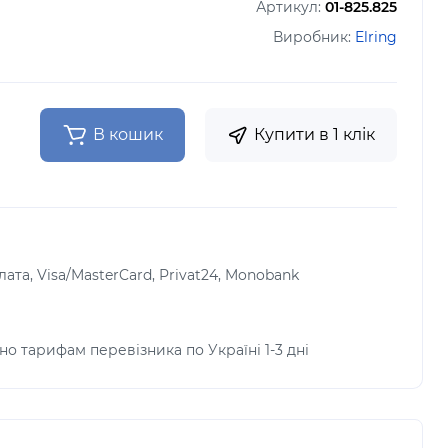
Артикул:
01-825.825
Виробник:
Elring
В кошик
Купити в 1 клік
лата, Visa/MasterCard, Privat24, Monobank
но тарифам перевізника по Україні 1-3 дні