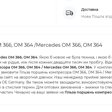
Доставка
Нова Пошта згід
366, ОМ 364 /Mercedes OM 366, OM 364
edes OM 366, OM 364
. Якою б новою не була техніка, і якою 
 не рідше, ніж після кожних двадцяти тисяч км пробігу. Ві
сора ОМ 366, ОМ 364 / Mercedes OM 366, OM 364
. У компле
к замовити Гільза поршень компресора ОМ 366, ОМ 364 / Me
а сайті на зворотній дзвінок. Наш менеджер прийме замов
 OE Germany. Ви також можете заощадити, використовуючи а
і в стислий термін. Для оптових замовників – знижки та спе
пчастин. Чекаємо на ваші заявки на
Гільза поршень компресо