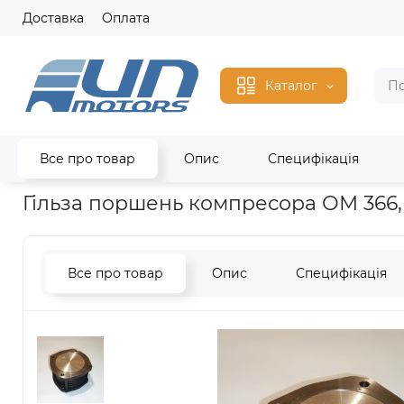
Доставка
Оплата
Каталог
Все про товар
Опис
Специфікація
Головна
Запчастини Mercedes
OM 364 /OM 366
Гільза п
Гільза поршень компресора ОМ 366,
Все про товар
Опис
Специфікація