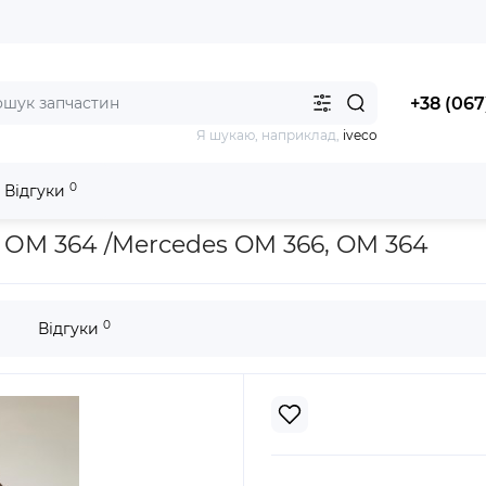
+38 (067
Я шукаю, наприклад,
iveco
0
Відгуки
оршень компресора ОМ 366, ОМ 364 /Mercedes OM 366, OM 364
 ОМ 364 /Mercedes OM 366, OM 364
0
Відгуки