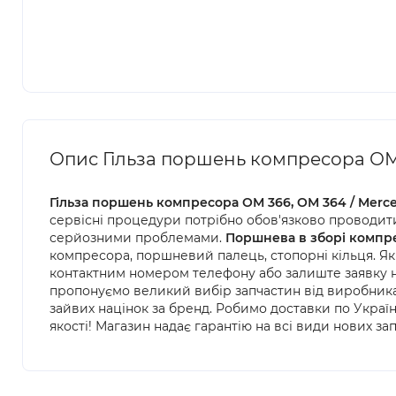
Опис Гільза поршень компресора ОМ 
Гільза поршень компресора ОМ 366, ОМ 364 / Merc
сервісні процедури потрібно обов'язково проводити
серйозними проблемами.
Поршнева в зборі компре
компресора, поршневий палець, стопорні кільця. Я
контактним номером телефону або залиште заявку н
пропонуємо великий вибір запчастин від виробника
зайвих націнок за бренд. Робимо доставки по Україн
якості! Магазин надає гарантію на всі види нових за