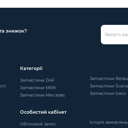
 та знижок?
Категорії
Запчастини Renau
Запчастини DAF
сті
Запчастини Scani
Запчастини MAN
Запчастини Iveco
Запчастини Mercedes
Особистий кабінет
Історія замовлень
Обліковий запис