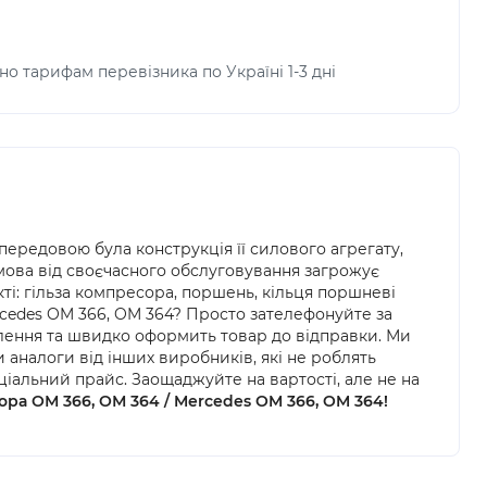
но тарифам перевізника по Україні 1-3 дні
б передовою була конструкція її силового агрегату,
дмова від своєчасного обслуговування загрожує
кті: гільза компресора, поршень, кільця поршневі
rcedes OM 366, OM 364? Просто зателефонуйте за
лення та швидко оформить товар до відправки. Ми
налоги від інших виробників, які не роблять
ціальний прайс. Заощаджуйте на вартості, але не на
ра ОМ 366, ОМ 364 / Mercedes OM 366, OM 364!