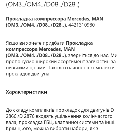
(OM3../OM4../D08../D28..)
Прокладка компрессора Mercedes, MAN
(OM3../OM4../D08../D28..),
4421310980
Якщо ви хочете придбати
Прокладка
компрессора Mercedes, MAN
(OM3../OM4../D08../D28..)
, зверніться до нас. Ми
пропонуємо широкий асортимент запчастин за
низькими цінами. Також в наявності комплекти
прокладок двигуна.
Характеристики
До складу комплектів прокладок для двигунів D
2866 /D 2876
входять ущільнення колінчастого
вала, прокладка ГБЦ, клапанної системи та інші.
Крім цього, можна вибрати набори, як з