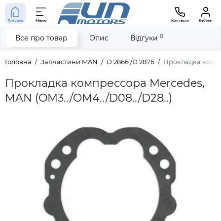
Головна
Меню
Контакти
Кабінет
0
Все про товар
Опис
Відгуки
Головна
Запчастини MAN
D 2866 /D 2876
Прокладка компре
Прокладка компрессора Mercedes,
MAN (OM3../OM4../D08../D28..)