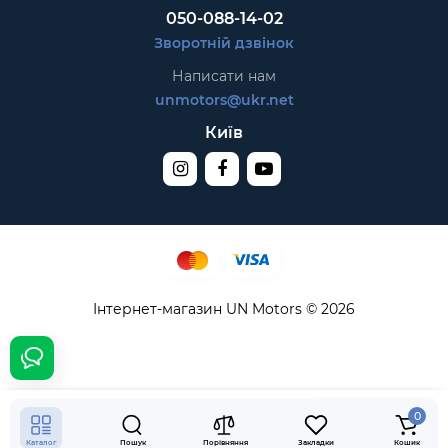
050-088-14-02
Зворотній дзвінок
Написати нам
unmotors@ukr.net
Київ
Інтернет-магазин UN Motors © 2026
4.236₴
В кошик
0
Каталог
Пошук
Порівняння
Закладки
Кошик