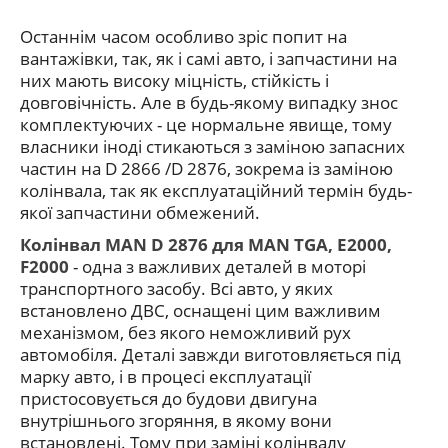
Останнім часом особливо зріс попит на
вантажівки, так, як і самі авто, і запчастини на
них мають високу міцність, стійкість і
довговічність. Але в будь-якому випадку знос
комплектуючих - це нормальне явище, тому
власники іноді стикаються з заміною запасних
частин на D 2866 /D 2876,
зокрема із заміною
колінвала, так як експлуатаційний термін будь-
якої запчастини обмежений.
Колінвал MAN D 2876 для MAN TGA, E2000,
F2000
- одна з важливих деталей в моторі
транспортного засобу. Всі авто, у яких
встановлено ДВС, оснащені цим важливим
механізмом, без якого неможливий рух
автомобіля. Деталі завжди виготовляється під
марку авто, і в процесі експлуатації
пристосовується до будови двигуна
внутрішнього згоряння, в якому вони
встановлені. Тому при заміні колінвалу