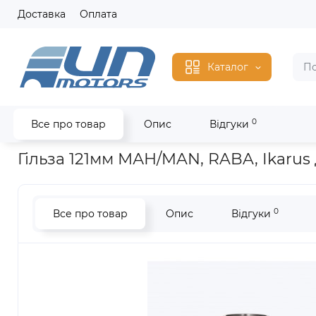
Доставка
Оплата
Каталог
0
Все про товар
Опис
Відгуки
Головна
Запчастини MAN
D 2156 /D 2356
Гільза 121мм МА
Гільза 121мм МАН/MAN, RABA, Ikarus
0
Все про товар
Опис
Відгуки