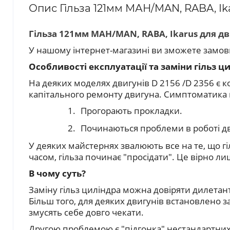
Опис Гільза 121мм МАН/MAN, RABA, Ik
Гільза 121мм МАН/MAN, RABA, Ikarus для д
У нашому інтернет-магазині ви зможете замов
Особливості експлуатації та заміни гільз ц
На деяких моделях
двигунів D 2156 /D 2356
є к
капітального ремонту двигуна. Симптоматика
1.
П
рогорають прокладки.
2.
Починаються проблеми в роботі д
У деяких майстернях звалюють все на те, що г
часом, гільза починає "просідати". Це вірно л
В чому суть?
Заміну гільз циліндра можна довіряти дилетан
Більш того, для деяких двигунів встановлено 
змусять себе довго чекати.
Другою проблемою є "підгонка" нестандартних 