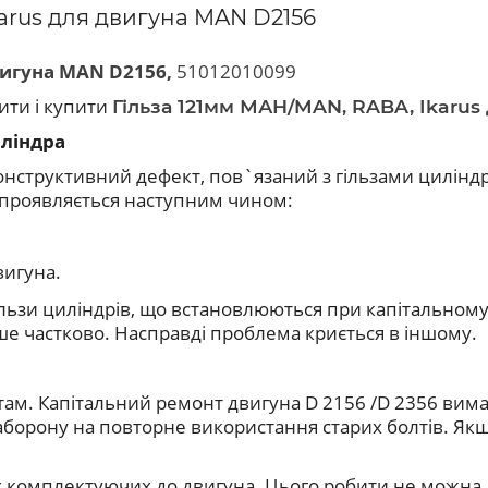
arus для двигуна MAN D2156
вигуна MAN D2156
,
51012010099
ити і купити
Гільза 121мм МАН/MAN, RABA, Ikarus
иліндра
онструктивний дефект, пов`язаний з гільзами циліндр
 проявляється наступним чином:
вигуна.
ільзи циліндрів, що встановлюються при капітальному
ише частково. Насправді проблема криється в іншому.
там. Капітальний ремонт двигуна D 2156 /D 2356
вима
заборону на повторне використання старих болтів. Я
комплектуючих до двигуна. Цього робити не можна. Як