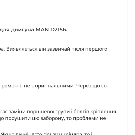
 для двигуна MAN D2156
.
а. Виявляється він зазвичай після першого
 ремонті, не є оригінальними. Через що со-
гає заміни поршневої групи і болтів кріплення.
кщо порушити цю заборону, то проблеми не
що ви міняєте гільзу циліндра, то і