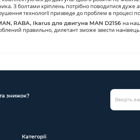
ика. З болтами кріплень потрібно поводитися дуже аку
рушення технології призведе до проблем в процесі по
на наш
MAN, RABA, Ikarus для двигуна MAN D2156
 зроблений правильно, дилетант зможе звести нанівець
 та знижок?
Категорії