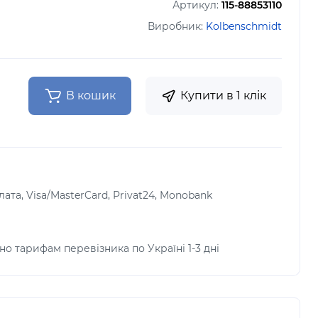
Артикул:
115-88853110
Виробник:
Kolbenschmidt
В кошик
Купити в 1 клік
лата, Visa/MasterCard, Privat24, Monobank
но тарифам перевізника по Україні 1-3 дні