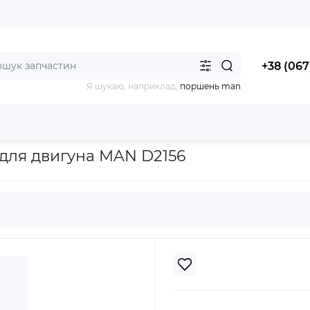
+38 (067
Я шукаю, наприклад,
поршень man
Н/MAN, RABA, Ikarus для двигуна MAN D2156
 для двигуна MAN D2156