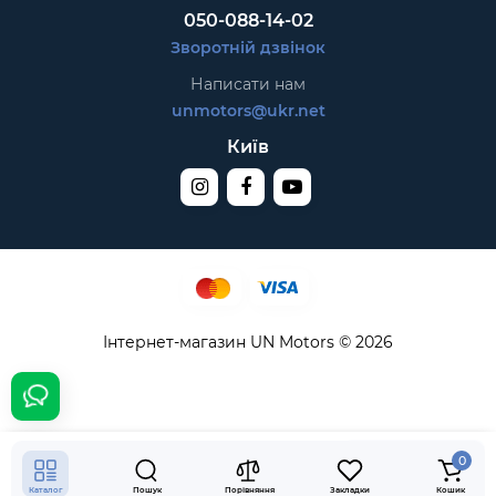
050-088-14-02
Зворотній дзвінок
Написати нам
unmotors@ukr.net
Київ
Інтернет-магазин UN Motors © 2026
483₴
В кошик
0
Каталог
Пошук
Порівняння
Закладки
Кошик