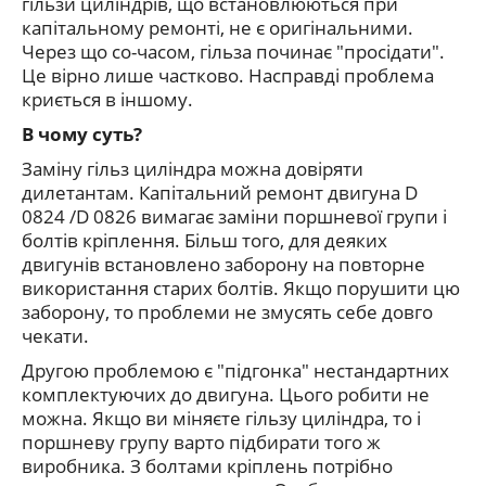
гільзи циліндрів, що встановлюються при
капітальному ремонті, не є оригінальними.
Через що со-часом, гільза починає "просідати".
Це вірно лише частково. Насправді проблема
криється в іншому.
В чому суть?
Заміну гільз циліндра можна довіряти
дилетантам. Капітальний ремонт двигуна D
0824 /D 0826
вимагає заміни поршневої групи і
болтів кріплення. Більш того, для деяких
двигунів встановлено заборону на повторне
використання старих болтів. Якщо порушити цю
заборону, то проблеми не змусять себе довго
чекати.
Другою проблемою є "підгонка" нестандартних
комплектуючих до двигуна. Цього робити не
можна. Якщо ви міняєте гільзу циліндра, то і
поршневу групу варто підбирати того ж
виробника. З болтами кріплень потрібно