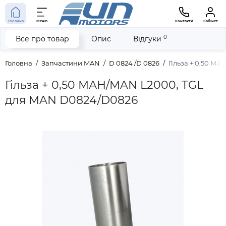
Головна
Меню
Контакти
Кабінет
0
Все про товар
Опис
Відгуки
Головна
Запчастини MAN
D 0824 /D 0826
Гільза + 0,50 М
Гільза + 0,50 МАН/MAN L2000, TGL
для MAN D0824/D0826