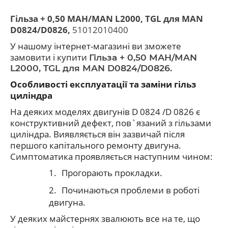
Гільза + 0,50 МАН/MAN L2000, TGL для MAN
D0824/D0826
,
51012010400
У нашому інтернет-магазині ви зможете
замовити і купити
Гільза + 0,50 МАН/MAN
L2000, TGL для MAN D0824/D0826
.
Особливості експлуатації та заміни гільз
циліндра
На деяких моделях
двигунів D 0824 /D 0826
є
конструктивний дефект, пов`язаний з гільзами
циліндра. Виявляється він зазвичай після
першого капітального ремонту двигуна.
Симптоматика проявляється наступним чином:
1.
П
рогорають прокладки.
2.
Починаються проблеми в роботі
двигуна.
У деяких майстернях звалюють все на те, що