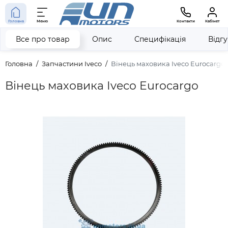
Головна
Меню
Контакти
Кабінет
Все про товар
Опис
Специфікація
Відг
Головна
Запчастини Iveco
Вінець маховика Iveco Eurocargo
Вінець маховика Iveco Eurocargo