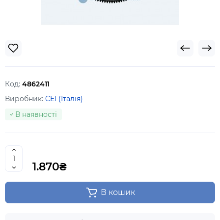
Код:
4862411
Виробник:
CEI (Італія)
В наявності
1.870₴
В кошик