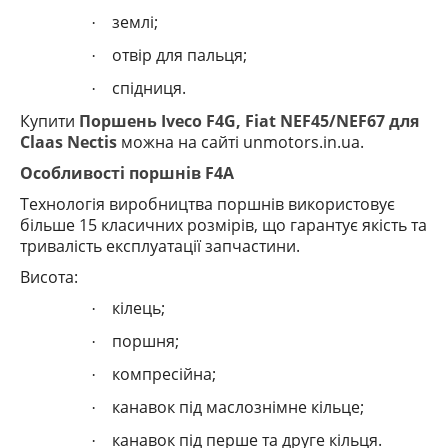
землі;
·
отвір для пальця;
·
спідниця.
·
Купити
Поршень Iveco F4G, Fiat NEF45/NEF67 для
Claas Nectis
можна на сайті
unmotors
.
in
.
ua
.
Особливості поршнів
F4A
Технологія виробництва поршнів використовує
більше 15 класичних розмірів, що гарантує якість та
тривалість експлуатації запчастини.
Висота:
кілець;
·
поршня;
·
компресійна;
·
канавок під маслознімне кільце;
·
канавок під перше та друге кільця.
·