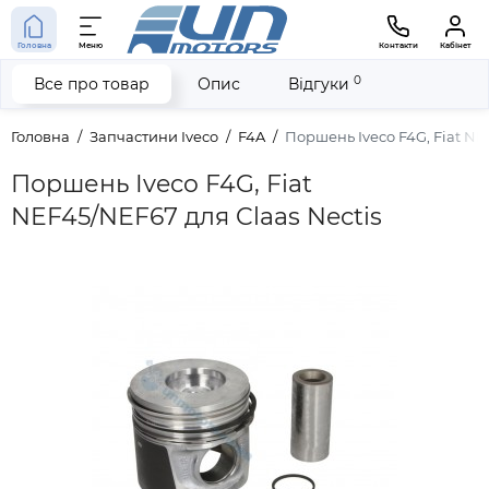
Головна
Меню
Контакти
Кабінет
0
Все про товар
Опис
Відгуки
Головна
Запчастини Iveco
F4A
Поршень Iveco F4G, Fiat NE
Поршень Iveco F4G, Fiat
NEF45/NEF67 для Claas Nectis