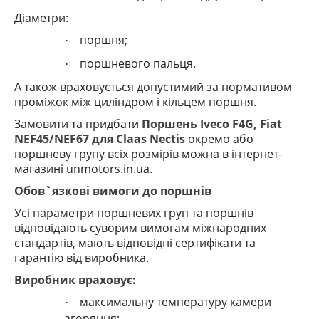
Діаметри:
поршня;
·
поршневого пальця.
·
А також враховується допустимий за нормативом
проміжок між циліндром і кільцем поршня.
Замовити та придбати
Поршень Iveco F4G, Fiat
NEF45/NEF67 для Claas Nectis
окремо або
поршневу групу всіх розмірів можна в інтернет-
магазині
unmotors
.
in
.
ua
.
Обов
`
язкові вимоги до поршнів
Усі параметри поршневих груп та поршнів
відповідають суворим вимогам міжнародних
стандартів, мають відповідні сертифікати та
гарантію від виробника.
Виробник враховує:
максимальну температуру камери
·
згоряння;