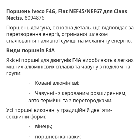
Поршень Iveco F4G, Fiat NEF45/NEF67 для Claas
Nectis,
8094876
Поршень двигуна, основна деталь, що відповідає за
перетворення енергії, отриманої шляхом
спалювання паливної суміші на механічну енергію.
Види поршнів F4A
Якісні поршні для двигунів
F4A
виробляють з легких
міцних алюмінієвих сплавів та чавуну з поділом на
групи:
Ковані алюмінієві;
·
Чавунні - з керованим розширенням,
·
авто-термічні та з перегородками.
Усі поршні виконані у традиційній дев`яти-
секційній формі:
вінець;
·
поршневі канавки;
·