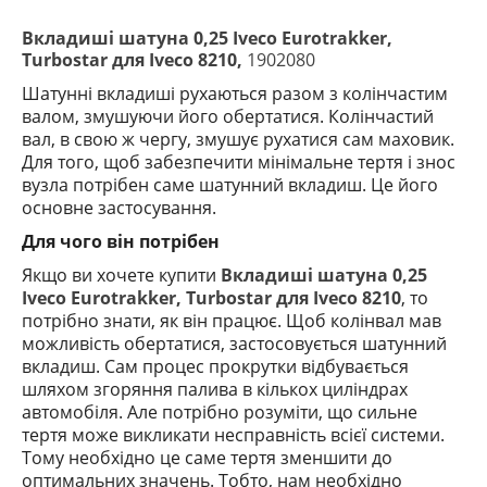
Вкладиші шатуна 0,25 Iveco Eurotrakker,
Turbostar для Iveco 8210,
1902080
Шатунні вкладиші рухаються разом з колінчастим
валом, змушуючи його обертатися. Колінчастий
вал, в свою ж чергу, змушує рухатися сам маховик.
Для того, щоб
забезпечити мінімальне тертя і знос
вузла потрібен саме шатунний вкладиш. Це його
основне застосування.
Для чого він потрібен
Якщо ви хочете купити
Вкладиші шатуна 0,25
Iveco Eurotrakker, Turbostar для Iveco 8210
, то
потрібно знати, як він працює. Щоб колінвал мав
можливість обертатися, застосовується шатунний
вкладиш. Сам процес прокрутки відбувається
шляхом згоряння палива в кількох циліндрах
автомобіля. Але потрібно розуміти, що сильне
тертя може викликати несправність всієї системи.
Тому необхідно це саме тертя зменшити до
оптимальних значень. Тобто, нам необхідно