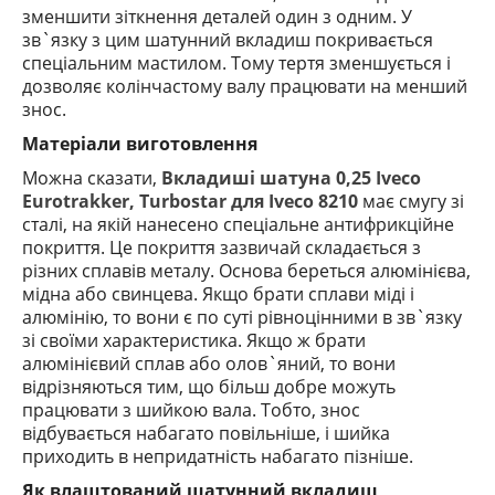
зменшити зіткнення деталей один з одним. У
зв`язку з цим
шатунний вкладиш
покривається
спеціальним мастилом. Тому тертя зменшується і
дозволяє колінчасто
му
валу працювати на менший
знос.
Матеріали виготовлення
Можна сказати,
Вкладиші шатуна 0,25 Iveco
Eurotrakker, Turbostar для Iveco 8210
має смугу зі
сталі, на якій нанесено спеціальне антифрикційне
покриття.
Це покриття зазвичай складається з
різних сплавів металу. Основа береться алюмінієва,
мідна або свинцева. Якщо брати сплави міді і
алюмінію, то вони є по суті рівноцінними в зв`язку
зі своїми характеристика. Якщо ж брати
алюмінієвий сплав або олов`яний, то вони
відрізняються тим, що більш добре можуть
працювати з шийкою вала. Тобто, знос
відбувається набагато повільніше, і шийка
приходить в непридатність набагато пізніше.
Як влаштований шатунний вкладиш