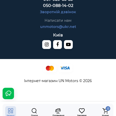
050-088-14-02
Зворотній дзвінок
Написати нам
unmotors@ukr.net
Київ
Інтернет-магазин UN Motors © 2026
2.840₴
В кошик
0
Каталог
Пошук
Порівняння
Закладки
Кошик