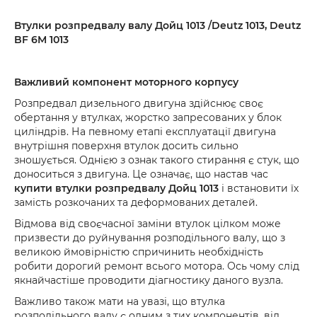
Втулки розпредвалу валу Дойц 1013 /
Deutz
1013,
Deutz
BF
6
M
1013
Важливий компонент моторного корпусу
Розпредвал дизельного двигуна здійснює своє
обертання у втулках, жорстко запресованих у блок
циліндрів. На певному етапі експлуатації двигуна
внутрішня поверхня втулок досить сильно
зношується. Однією з ознак такого стирання є стук, що
доноситься з двигуна. Це означає, що настав час
купити втулки розпредвалу Дойц 1013
і встановити їх
замість розкочаних та деформованих деталей.
Відмова від своєчасної заміни втулок цілком може
призвести до руйнування розподільного валу, що з
великою ймовірністю спричинить необхідність
робити дорогий ремонт всього мотора. Ось чому слід
якнайчастіше проводити діагностику даного вузла.
Важливо також мати на увазі, що втулка
розподільного валу є одним з тих компонентів, від