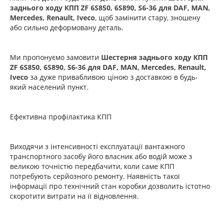
заднього ходу КПП ZF 6S850, 6S890, S6-36 для DAF, MAN,
Mercedes, Renault, Iveco
, щоб замінити стару, зношену
або сильно деформовану деталь.
Ми пропонуємо замовити
Шестерня заднього ходу КПП
ZF 6S850, 6S890, S6-36 для DAF, MAN, Mercedes, Renault,
Iveco
за дуже привабливою ціною з доставкою в будь-
який населений пункт.
Ефективна профілактика КПП
Виходячи з інтенсивності експлуатації вантажного
транспортного засобу його власник або водій може з
великою точністю передбачити, коли саме КПП
потребують серйозного ремонту. Наявність такої
інформації про технічний стан коробки дозволить істотно
скоротити витрати на її відновлення.