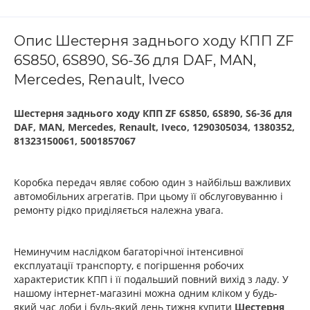
Опис Шестерня заднього ходу КПП ZF
6S850, 6S890, S6-36 для DAF, MAN,
Mercedes, Renault, Iveco
Шестерня заднього ходу КПП ZF 6S850, 6S890, S6-36 для
DAF, MAN, Mercedes, Renault, Iveco, 1290305034, 1380352,
81323150061, 5001857067
Коробка передач являє собою один з найбільш важливих
автомобільних агрегатів. При цьому її обслуговуванн
ю
і
ремонту рідко приділяється належна увага.
Неминучим наслідком багаторічної інтенсивної
експлуатації транспорту, є погіршення робочих
характеристик КПП і її подальший повний вихід з ладу.
У
нашому інтернет-магазині можна одним кліком у будь-
який час доби і будь-який день тижня купити
Шестерня