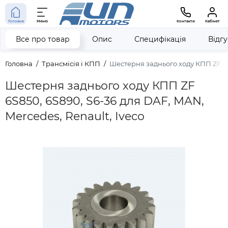
Головна
Меню
Контакти
Кабінет
Все про товар
Опис
Специфікація
Відг
Головна
Трансмісія і КПП
Шестерня заднього ходу КПП ZF 6S8
Шестерня заднього ходу КПП ZF
6S850, 6S890, S6-36 для DAF, MAN,
Mercedes, Renault, Iveco