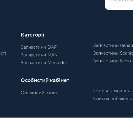
Категорії
Запчастини Renau
Запчастини DAF
сті
Запчастини Scani
Запчастини MAN
Запчастини Iveco
Запчастини Mercedes
Особистий кабінет
Історія замовлень
Обліковий запис
Список побажань