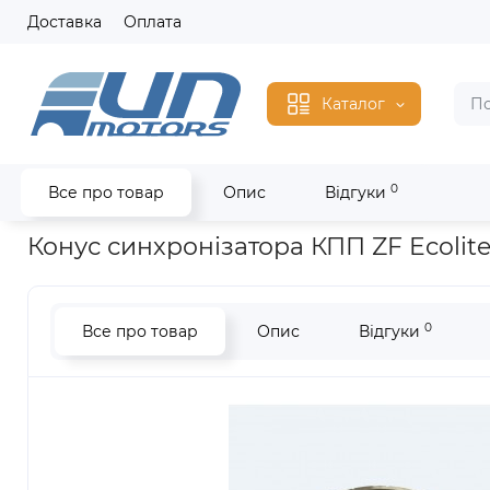
Доставка
Оплата
Каталог
0
Все про товар
Опис
Відгуки
Головна
Трансмісія і КПП
Конус синхронізатора КПП ZF Eco
Конус синхронізатора КПП ZF Ecolite
0
Все про товар
Опис
Відгуки