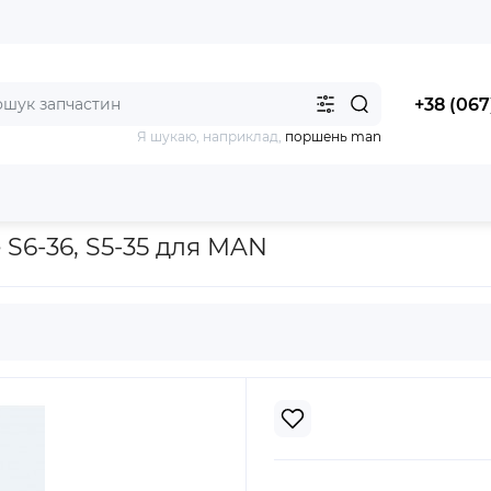
+38 (067
Я шукаю, наприклад,
поршень man
lite S6-36, S5-35 для MAN
 S6-36, S5-35 для MAN