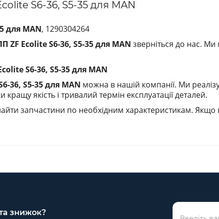
olite S6-36, S5-35 для MAN
35 для MAN
, 1290304264
 ZF Ecolite S6-36, S5-35 для MAN
зверніться до нас. Ми
olite S6-36, S5-35 для MAN
S6-36, S5-35 для MAN
можна в нашій компанії. Ми реаліз
 кращу якість і тривалий термін експлуатації деталей.
айти запчастини по необхідним характеристикам. Якщо 
 та знижок?