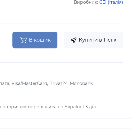
Виробник:
CEI (Італія)
В кошик
Купити в 1 клік
лата, Visa/MasterCard, Privat24, Monobank
но тарифам перевізника по Україні 1-3 дні