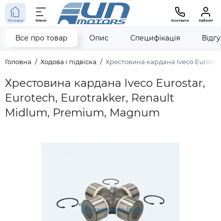
Головна
Меню
Контакти
Кабінет
Все про товар
Опис
Специфікація
Відг
Головна
Ходова і підвіска
Хрестовина кардана Iveco Eurosta
Хрестовина кардана Iveco Eurostar,
Eurotech, Eurotrakker, Renault
Midlum, Premium, Magnum